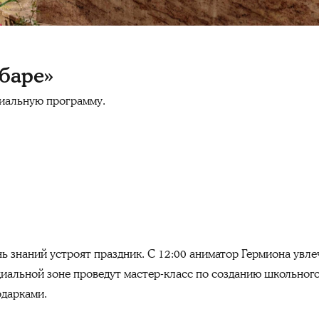
абаре»
циальную программу.
ь знаний устроят праздник.
С 12:00 аниматор Гермиона увлеч
циальной зоне проведут мастер-класс по созданию школьного
одарками.