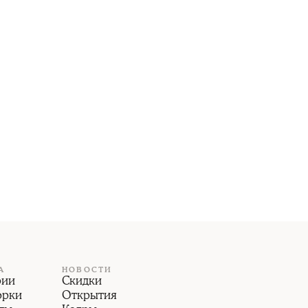
А
НОВОСТИ
рии
Скидки
орки
Открытия