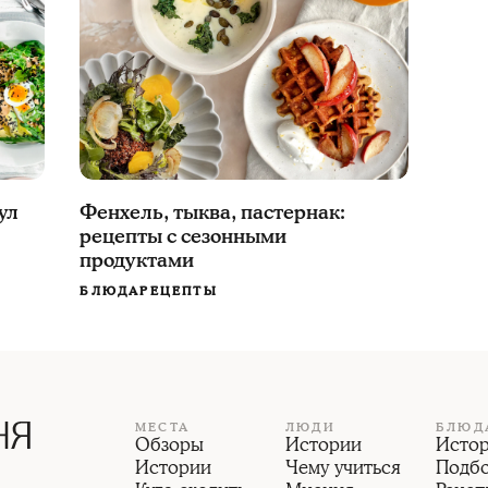
ул
Фенхель, тыква, пастернак:
рецепты с сезонными
продуктами
БЛЮДА
РЕЦЕПТЫ
МЕСТА
ЛЮДИ
БЛЮД
Обзоры
Истории
Исто
Истории
Чему учиться
Подб