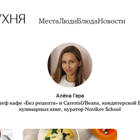
Места
Люди
Блюда
Новости
Алёна Гера
еф кафе «Без рецепта» и Carrots&Beans, кондитерской 
кулинарных книг, куратор Novikov School