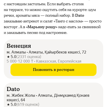
с настоящим застольем. Если выбрать столик
на террасе, то можно ощутить себя на курорте: шум
речки, ароматы мяса — полный набор. В
Dato
заказываю антрекот и салат «Танго с маслом» — просто
восторг. А в
«Марьину рощу»
надо ехать за свининкой
и заказывать песню под настроение.
Венеция
м. Алмалы • Алматы, Қайырбеков көшесі, 72
5.0
(
2331
оценка
)
5 000-12 000 ₸ • Кавказская, Европейская
Позвонить в ресторан
Dato
м. Жибек Жолы • Алматы, Дінмұхамед Қонаев
көшесі, 64
5.0
(
619
оценок
)