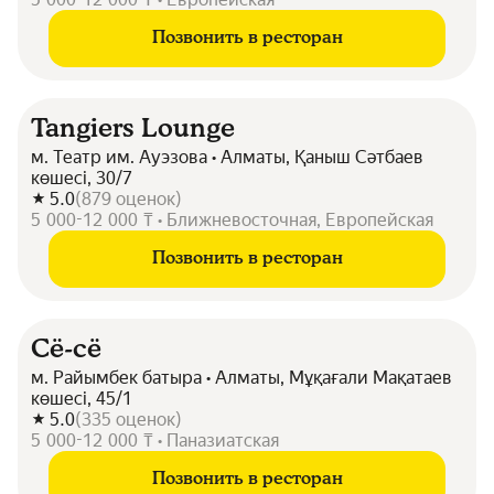
Позвонить в ресторан
Tangiers Lounge
м. Театр им. Ауэзова • Алматы, Қаныш Сәтбаев
көшесі, 30/7
5.0
(
879
оценок
)
5 000-12 000 ₸ • Ближневосточная, Европейская
Позвонить в ресторан
Сё-сё
м. Райымбек батыра • Алматы, Мұқағали Мақатаев
көшесі, 45/1
5.0
(
335
оценок
)
5 000-12 000 ₸ • Паназиатская
Позвонить в ресторан