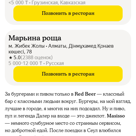
<5 000 ₸ • Грузинская, Кавказская
Позвонить в ресторан
Марьина роща
м. Жибек Жолы • Алматы, Дінмұхамед Қонаев
көшесі, 78
5.0
(
2388
оценок
)
5 000-12 000 ₸ • Русская
Позвонить в ресторан
За бургерами и пивом только в
Red Beer
— классный
бар с классными людьми вокруг. Бургеры, на мой взгляд,
лучшие в городе, я многих на них подсадил. Ну и пиво,
пул и легенда Далер на входе — это джекпот.
Masisso
— немного сумбурное место со странным сервисом,
но добротной едой. После поездки в Сеул влюбился