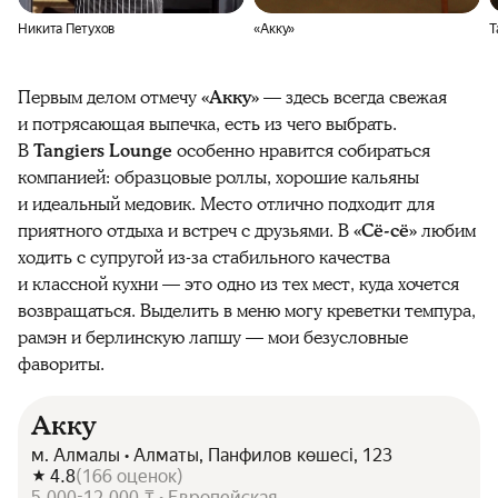
Никита Петухов
«Акку»
T
Первым делом отмечу
«Акку»
— здесь всегда свежая
и потрясающая выпечка, есть из чего выбрать.
В
Tangiers Lounge
особенно нравится собираться
компанией: образцовые роллы, хорошие кальяны
и идеальный медовик. Место отлично подходит для
приятного отдыха и встреч с друзьями. В
«Сё-сё»
любим
ходить с супругой из-за стабильного качества
и классной кухни — это одно из тех мест, куда хочется
возвращаться. Выделить в меню могу креветки темпура,
рамэн и берлинскую лапшу — мои безусловные
фавориты.
Акку
м. Алмалы • Алматы, Панфилов көшесі, 123
4.8
(
166
оценок
)
5 000-12 000 ₸ • Европейская