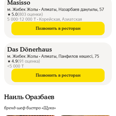
Masisso
м. Жибек Жолы • Алматы, Назарбаев даңғылы, 57
5.0
(
803
оценки
)
5 000-12 000 ₸ • Корейская, Азиатская
Позвонить в ресторан
Das Dönerhaus
м. Жибек Жолы • Алматы, Панфилов көшесі, 75
4.9
(
91
оценка
)
<5 000 ₸
Позвонить в ресторан
Наиль Оразбаев
бренд-шеф бистро «Щука»