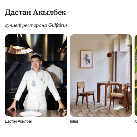
Дастан Акылбек
су-шеф ресторана Gulfairus
Дастан Акылбек
Julius
Х