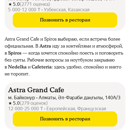
5.0
(
2771
оценка
)
5 000-12 000 ₸ • Узбекская, Казахская
Позвонить в ресторан
Astra Grand Cafe и Spiros выбираю, если встреча более
официальная. В
Astra
иду за коктейлями и атмосферой,
в
Spiros
— когда хочется спокойно поесть и поговорить
без суеты. Рабочие вопросы за ноутбуком закрываю
в
Nedelka
и
Cafeteria
: здесь удобно, спокойно и никто
не торопит.
Astra Grand Cafe
м. Байконур • Алматы, Әл-Фараби даңғылы, 140А/3
5.0
(
279
оценок
)
12 000-25 000 ₸ • Европейская, Французская
Позвонить в ресторан