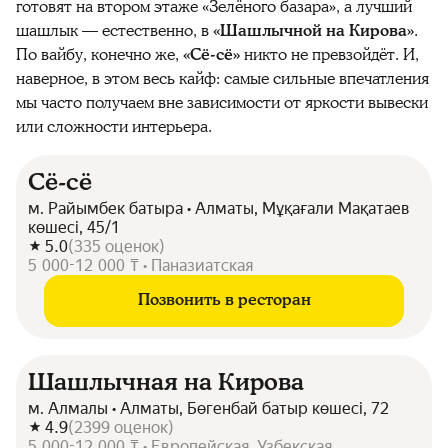
готовят на втором этаже «Зелёного базара», а лучший
шашлык — естественно, в
«Шашлычной на Кирова»
.
По вайбу, конечно же,
«Сё-сё»
никто не превзойдёт. И,
наверное, в этом весь кайф: самые сильные впечатления
мы часто получаем вне зависимости от яркости вывески
или сложности интерьера.
Сё-сё
м. Райымбек батыра • Алматы, Мұқағали Мақатаев
көшесі, 45/1
5.0
(
335
оценок
)
5 000-12 000 ₸ • Паназиатская
Позвонить в ресторан
Шашлычная на Кирова
м. Алмалы • Алматы, Бөгенбай батыр көшесі, 72
4.9
(
2399
оценок
)
5 000-12 000 ₸ • Европейская, Узбекская