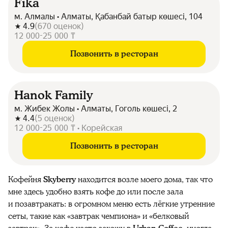
Fika
м. Алмалы • Алматы, Қабанбай батыр көшесі, 104
4.9
(
670
оценок
)
12 000-25 000 ₸
Позвонить в ресторан
Hanok Family
м. Жибек Жолы • Алматы, Гоголь көшесі, 2
4.4
(
5
оценок
)
12 000-25 000 ₸ • Корейская
Позвонить в ресторан
Кофейня
Skyberry
находится возле моего дома, так что
мне здесь удобно взять кофе до или после зала
и позавтракать: в огромном меню есть лёгкие утренние
сеты, такие как «завтрак чемпиона» и «белковый