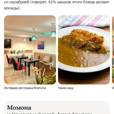
со скумбрией (говорят, 95% заказов этого блюда делают
японцы).
Интерьер ресторана Momona
Чикен кацу
И
Момона