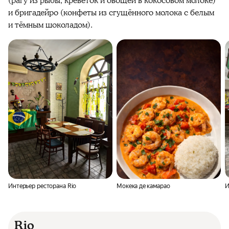
(рагу из рыбы, креветок и овощей в кокосовом молоке)
и бригадейро (конфеты из сгущённого молока с белым
и тёмным шоколадом).
Интерьер ресторана Rio
Мокека де камарао
И
Rio