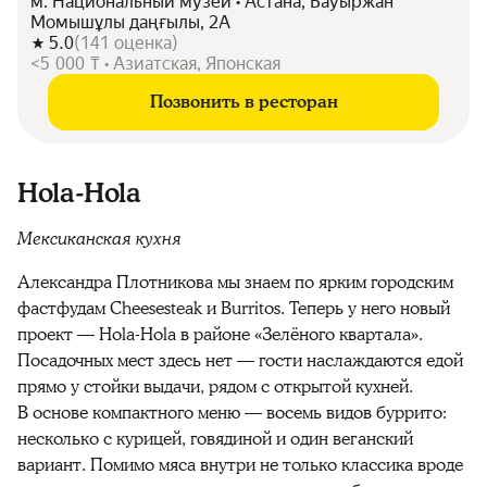
м. Национальный музей • Астана, Бауыржан
Момышұлы даңғылы, 2А
5.0
(
141
оценка
)
<5 000 ₸ • Азиатская, Японская
Позвонить в ресторан
Hola-Hola
Мексиканская кухня
Александра Плотникова мы знаем по ярким городским
фастфудам Cheesesteak и Burritos. Теперь у него новый
проект — Hola-Hola в районе «Зелёного квартала».
Посадочных мест здесь нет — гости наслаждаются едой
прямо у стойки выдачи, рядом с открытой кухней.
В основе компактного меню — восемь видов буррито:
несколько с курицей, говядиной и один веганский
вариант. Помимо мяса внутри не только классика вроде