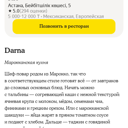
Астана, Бейбітшілік көшесі, 5
5.0
(
294
оценки
)
5 000-12 000 ₸ • Мексиканская, Европейская
Позвонить в ресторан
Darna
Марокканская кухня
Шеф-повар родом из Марокко, так что
в соответствующем стиле готовят всё — от завтраков
до сложных основных блюд. Начать можно
с тальбины — согревающей каши с нежной текстурой:
ячневая крупа с молоком, мёдом, семенами чиа,
финиками и грецким орехом. Или с марокканской
шакшуки — яйца жарят в пряном томатном соусе
и подают с хлебом. Дальше — таджин с говядиной