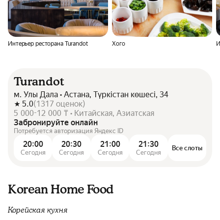
Интерьер ресторана Turandot
Хого
И
Turandot
м. Улы Дала • Астана, Түркістан көшесі, 34
5.0
(
1317
оценок
)
5 000-12 000 ₸ • Китайская, Азиатская
Забронируйте онлайн
Потребуется авторизация Яндекс ID
20:00
20:30
21:00
21:30
Все слоты
Сегодня
Сегодня
Сегодня
Сегодня
Korean Home Food
Корейская кухня