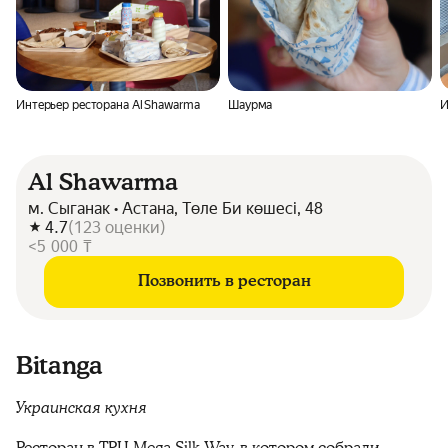
Интерьер ресторана Al Shawarma
Шаурма
И
Al Shawarma
м. Сыганак • Астана, Төле Би көшесі, 48
4.7
(
123
оценки
)
<5 000 ₸
Позвонить в ресторан
Bitanga
Украинская кухня
Ресторан в ТРЦ Mega Silk Way, в котором собрали