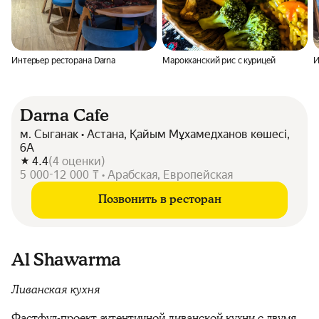
Интерьер ресторана Darna
Марокканский рис с курицей
И
Darna Cafe
м. Сыганак • Астана, Қайым Мұхамедханов көшесі,
6А
4.4
(
4
оценки
)
5 000-12 000 ₸ • Арабская, Европейская
Позвонить в ресторан
Al Shawarma
Ливанская кухня
Фастфуд-проект аутентичной ливанской кухни с двумя