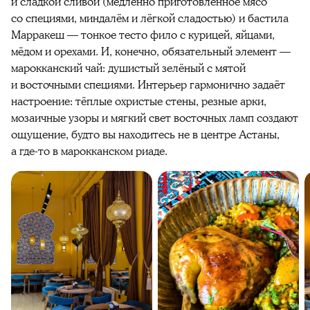
и сладкой сливой (медленно приготовленное мясо
со специями, миндалём и лёгкой сладостью) и бастила
Марракеш — тонкое тесто фило с курицей, яйцами,
мёдом и орехами. И, конечно, обязательный элемент —
марокканский чай: душистый зелёный с мятой
и восточными специями. Интерьер гармонично задаёт
настроение: тёплые охристые стены, резные арки,
мозаичные узоры и мягкий свет восточных ламп создают
ощущение, будто вы находитесь не в центре Астаны,
а где-то в марокканском риаде.