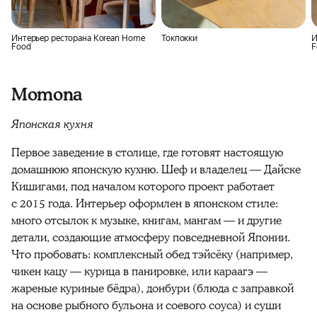
Интерьер ресторана Korean Home
Токпокки
И
Food
F
Momona
Японская кухня
Первое заведение в столице, где готовят настоящую
домашнюю японскую кухню. Шеф и владелец — Дайске
Кишигами, под началом которого проект работает
с 2015 года. Интерьер оформлен в японском стиле:
много отсылок к музыке, книгам, мангам — и другие
детали, создающие атмосферу повседневной Японии.
Что пробовать: комплексный обед тэйсёку (например,
чикен кацу — курица в панировке, или караагэ —
жареные куриные бёдра), донбури (блюда с заправкой
на основе рыбного бульона и соевого соуса) и суши