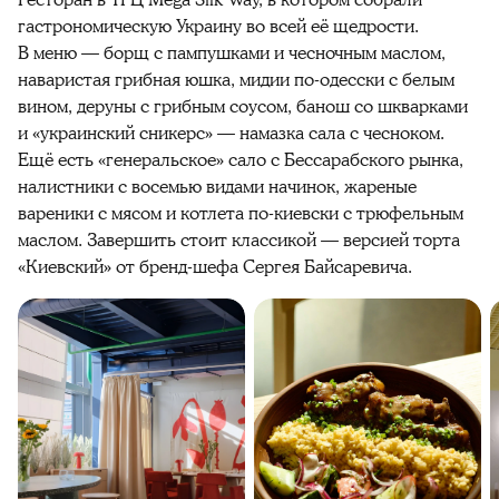
гастрономическую Украину во всей её щедрости.
В меню — борщ с пампушками и чесночным маслом,
наваристая грибная юшка, мидии по-одесски с белым
вином, деруны с грибным соусом, банош со шкварками
и «украинский сникерс» — намазка сала с чесноком.
Ещё есть «генеральское» сало с Бессарабского рынка,
налистники с восемью видами начинок, жареные
вареники с мясом и котлета по-киевски с трюфельным
маслом. Завершить стоит классикой — версией торта
«Киевский» от бренд-шефа Сергея Байсаревича.