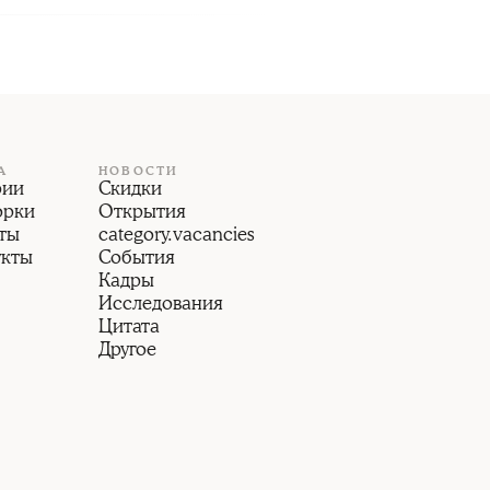
А
НОВОСТИ
рии
Скидки
орки
Открытия
ты
category.vacancies
укты
События
Кадры
Исследования
Цитата
Другое