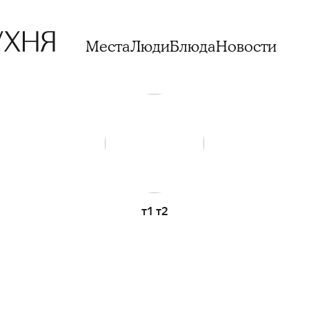
Места
Люди
Блюда
Новости
т1 т2