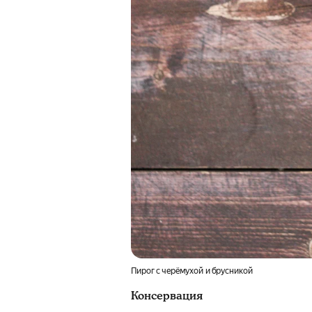
Пирог с черёмухой и брусникой
Консервация