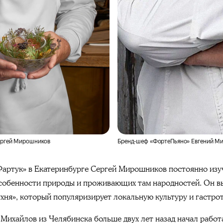
Сергей Мирошников
Бренд-шеф «ФортеПьяно» Евгений М
Фартук» в Екатеринбурге Сергей Мирошников постоянно изу
 особенности природы и проживающих там народностей. Он в
ухня», который популяризирует локальную культуру и гастро
хайлов из Челябинска больше двух лет назад начал работат