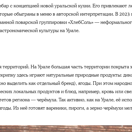
обар c концепцией новой уральской кухни. Его привлекают 
оторые обыграны в меню в авторской интерпретации. В 2023
ованной поварской группировки «ХлебСоль» — неформально
гастрономической культуры на Урале.
я территорий. На Урале большая часть территории покрыта 
крипку здесь играют натуральные природные продукты: дикое
жно выделить как отдельный бренд), ягоды. При этом народн
еских локальных продуктов и блюд, например, кровь или све
етов региона — черёмуха. Так активно, как на Урале, её испо
ягоды. Из неё готовят вареники, пироги, а зерно черёмухи м