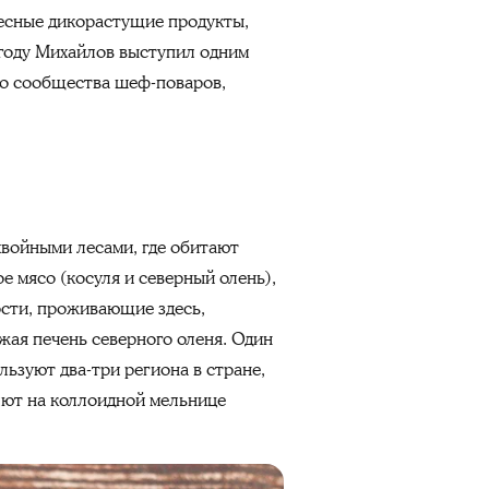
лесные дикорастущие продукты,
 году Михайлов выступил одним
го сообщества шеф-поваров,
хвойными лесами, где обитают
 мясо (косуля и северный олень),
ости, проживающие здесь,
жая печень северного оленя. Один
льзуют два-три региона в стране,
елют на коллоидной мельнице