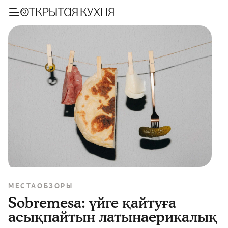
МЕСТА
ОБЗОРЫ
Sobremesa: үйге қайтуға
асықпайтын латынаерикалық