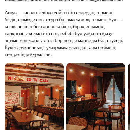
Атауы — испан тілінде сөйлейтін елдердің термині,
біздің елімізде оның тура баламасы жоқ термин. Бұл —
кешкі ас ішіп болғаннан кейінгі, бірақ ешкімнің
тарқағысы келмейтін сәт, себебі бұл уақытта қызу
әңгіме мен жайлы орта бәрінен де маңызды бола түседі.
Бүкіл дәмхананың тұжырымдамасы дәл осы сезімнің
төңірегінде құрылған.