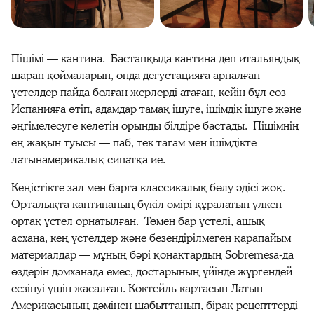
Пішімі — кантина. Бастапқыда кантина деп итальяндық
шарап қоймаларын, онда дегустацияға арналған
үстелдер пайда болған жерлерді атаған, кейін бұл сөз
Испанияға өтіп, адамдар тамақ ішуге, ішімдік ішуге және
әңгімелесуге келетін орынды білдіре бастады. Пішімнің
ең жақын туысы — паб, тек тағам мен ішімдікте
латынамерикалық сипатқа ие.
Кеңістікте зал мен барға классикалық бөлу әдісі жоқ.
Орталықта кантинаның бүкіл өмірі құралатын үлкен
ортақ үстел орнатылған. Төмен бар үстелі, ашық
асхана, кең үстелдер және безендірілмеген қарапайым
материалдар — мұның бәрі қонақтардың Sobremesa‑да
өздерін дәмханада емес, достарының үйінде жүргендей
сезінуі үшін жасалған. Коктейль картасын Латын
Америкасының дәмінен шабыттанып, бірақ рецепттерді