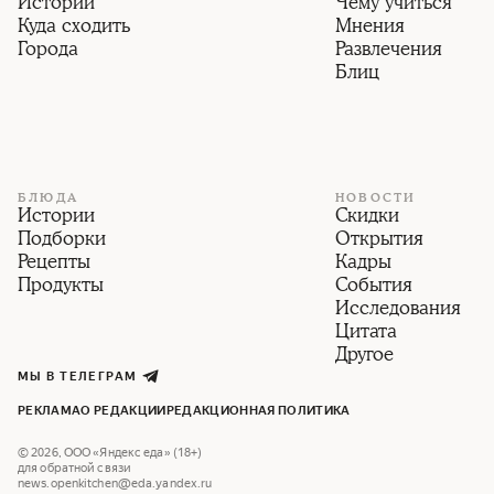
Истории
Чему учиться
Куда сходить
Мнения
Города
Развлечения
Блиц
БЛЮДА
НОВОСТИ
Истории
Скидки
Подборки
Открытия
Рецепты
Кадры
Продукты
События
Исследования
Цитата
Другое
МЫ В ТЕЛЕГРАМ
РЕКЛАМА
О РЕДАКЦИИ
РЕДАКЦИОННАЯ ПОЛИТИКА
©
2026
,
ООО «Яндекс еда» (18+)
для обратной связи
news.openkitchen@eda.yandex.ru