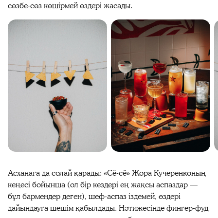
сөзбе‑сөз көшірмей өздері жасады.
Асханаға да солай қарады: «Сё‑сё» Жора Кучеренконың
кеңесі бойынша (ол бір кездері ең жақсы аспаздар —
бұл бармендер деген), шеф‑аспаз іздемей, өздері
дайындауға шешім қабылдады. Нәтижесінде фингер‑фуд