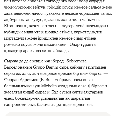
пен үстелге арналған тағамдарға баса назар аударды:
чимичурримен зәйтүн, ірімшік соусы немесе сальса және
халапеньомен начос, гуакамоле немесе чоризомен тапас,
ақ бұршақтан хумус, қызанақ және чили майымен.
Кітапшаның визит картасы — жүгері лепёшкасындағы
кубиндік сэндвичтер: шошқа етімен, күркетауықпен,
мортаделла және ірімшікпен немесе сиыр етімен,
ромеско соусы және қызанақпен. Олар тұрақты
қонақтар арасында хитке айналды.
Сыраға да да ерекше мән береді. Sobremesa
Барселонаның Grupo Damm сыра қайнату зауытымен
серіктес, ал сусын мәзірінде ерекше бір өнім бар: ол —
Ферран Адриямен (El Bulli мейрамханасы оның
басшылығымен үш Michelin жұлдызын алған) бірлесіп
жасалған бидай сырасы. Бұл сусын саптыаяқтармен
емес, бокалдармен ұсынылатын ақ шараптың
гастрономиялық баламасы ретінде әзірленген.