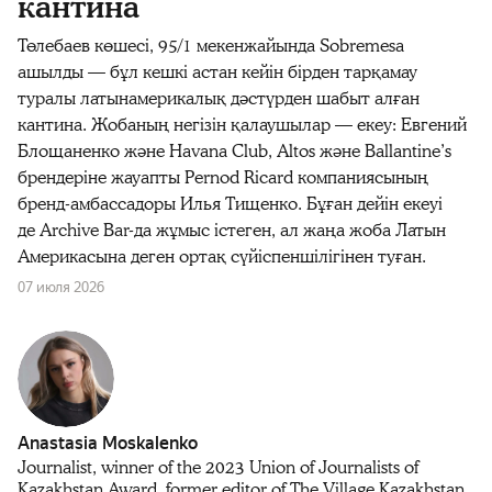
кантина
Төлебаев көшесі, 95/1 мекенжайында Sobremesa
ашылды — бұл кешкі астан кейін бірден тарқамау
туралы латынамерикалық дәстүрден шабыт алған
кантина. Жобаның негізін қалаушылар — екеу: Евгений
Блощаненко және Havana Club, Altos және Ballantine’s
брендеріне жауапты Pernod Ricard компаниясының
бренд-амбассадоры Илья Тищенко. Бұған дейін екеуі
де Archive Bar‑да жұмыс істеген, ал жаңа жоба Латын
Америкасына деген ортақ сүйіспеншілігінен туған.
07 июля 2026
Anastasia Moskalenko
Journalist, winner of the 2023 Union of Journalists of
Kazakhstan Award, former editor of The Village Kazakhstan