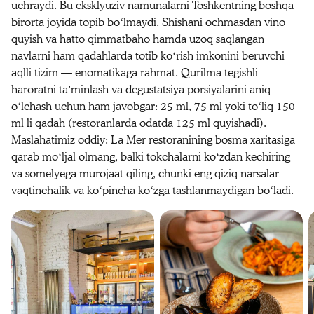
uchraydi. Bu eksklyuziv namunalarni Toshkentning boshqa
birorta joyida topib boʻlmaydi. Shishani ochmasdan vino
quyish va hatto qimmatbaho hamda uzoq saqlangan
navlarni ham qadahlarda totib koʻrish imkonini beruvchi
aqlli tizim — enomatikaga rahmat. Qurilma tegishli
haroratni taʼminlash va degustatsiya porsiyalarini aniq
oʻlchash uchun ham javobgar: 25 ml, 75 ml yoki toʻliq 150
ml li qadah (restoranlarda odatda 125 ml quyishadi).
Maslahatimiz oddiy: La Mer restoranining bosma xaritasiga
qarab moʻljal olmang, balki tokchalarni koʻzdan kechiring
va somelyega murojaat qiling, chunki eng qiziq narsalar
vaqtinchalik va koʻpincha koʻzga tashlanmaydigan boʻladi.