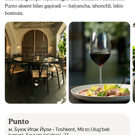
Punto aksent bilan gapiradi — italyancha, ishonchli, lekin
bosimsiz.
Punto
м. Буюк Ипак Йули • Toshkent, Mirzo Ulugʻbek