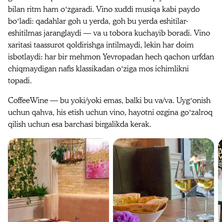
bilan ritm ham oʻzgaradi. Vino xuddi musiqa kabi paydo
boʻladi: qadahlar goh u yerda, goh bu yerda eshitilar-
eshitilmas jaranglaydi — va u tobora kuchayib boradi. Vino
xaritasi taassurot qoldirishga intilmaydi, lekin har doim
isbotlaydi: har bir mehmon Yevropadan hech qachon urfdan
chiqmaydigan nafis klassikadan oʻziga mos ichimlikni
topadi.
CoffeeWine — bu yoki/yoki emas, balki bu va/va. Uygʻonish
uchun qahva, his etish uchun vino, hayotni ozgina goʻzalroq
qilish uchun esa barchasi birgalikda kerak.