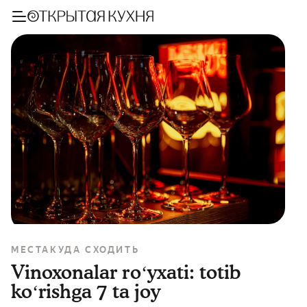
МЕСТА
КУДА СХОДИТЬ
Vinoxonalar roʻyxati: totib
koʻrishga 7 ta joy