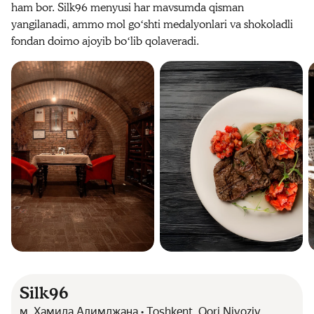
ham bor. Silk96 menyusi har mavsumda qisman
yangilanadi, ammo mol goʻshti medalyonlari va shokoladli
fondan doimo ajoyib boʻlib qolaveradi.
Silk96
м. Хамида Алимджана • Toshkent, Qori Niyoziy