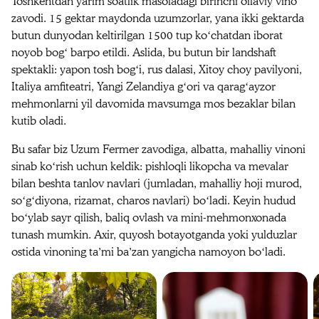
Toshkentdan yarim soatlik masofadagi birinchi oilaviy vino
zavodi. 15 gektar maydonda uzumzorlar, yana ikki gektarda
butun dunyodan keltirilgan 1500 tup koʻchatdan iborat
noyob bogʻ barpo etildi. Aslida, bu butun bir landshaft
spektakli: yapon tosh bogʻi, rus dalasi, Xitoy choy pavilyoni,
Italiya amfiteatri, Yangi Zelandiya gʻori va qaragʻayzor
mehmonlarni yil davomida mavsumga mos bezaklar bilan
kutib oladi.
Bu safar biz Uzum Fermer zavodiga, albatta, mahalliy vinoni
sinab koʻrish uchun keldik: pishloqli likopcha va mevalar
bilan beshta tanlov navlari (jumladan, mahalliy hoji murod,
soʻgʻdiyona, rizamat, charos navlari) boʻladi. Keyin hudud
boʻylab sayr qilish, baliq ovlash va mini-mehmonxonada
tunash mumkin. Axir, quyosh botayotganda yoki yulduzlar
ostida vinoning taʼmi baʼzan yangicha namoyon boʻladi.