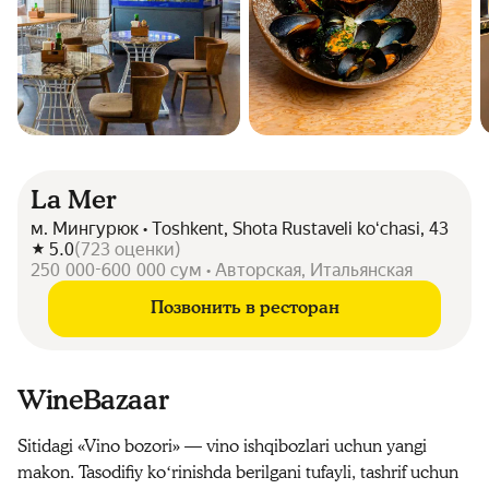
La Mer
м. Мингурюк • Toshkent, Shota Rustaveli koʻchasi, 43
5.0
(
723
оценки
)
250 000-600 000 сум • Авторская, Итальянская
Позвонить в ресторан
WineBazaar
Sitidagi «Vino bozori» — vino ishqibozlari uchun yangi
makon. Tasodifiy koʻrinishda berilgani tufayli, tashrif uchun