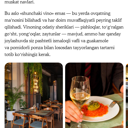
muskat navlari.
Bu aslo «shunchaki vino» emas — bu yerda ovqatning
maʼnosini bilishadi va har doim muvaffaqiyatli peyring taklif
qilishadi. Vinoning odatiy sheriklari — pishloqlar, toʻgʻralgan
goʻsht, yongʻoqlar, zaytunlar — mavjud, ammo har qanday
joylashuvda siz pashtetli ismaloqli vafli va guakamole
va pomidorli ponza bilan lososdan tayyorlangan tartarni
totib koʻrishingiz kerak.