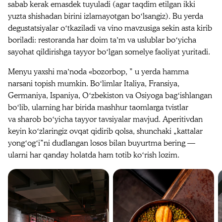
sabab kerak emasdek tuyuladi (agar taqdim etilgan ikki
yuzta shishadan birini izlamayotgan boʻlsangiz). Bu yerda
degustatsiyalar oʻtkaziladi va vino mavzusiga sekin asta kirib
boriladi: restoranda har doim taʼm va uslublar boʻyicha
sayohat qildirishga tayyor boʻlgan somelye faoliyat yuritadi.
Menyu yaxshi maʼnoda «bozorbop, ” u yerda hamma
narsani topish mumkin. Boʻlimlar Italiya, Fransiya,
Germaniya, Ispaniya, Oʻzbekiston va Osiyoga bagʻishlangan
boʻlib, ularning har birida mashhur taomlarga tvistlar
va sharob boʻyicha tayyor tavsiyalar mavjud. Aperitivdan
keyin koʻzlaringiz ovqat qidirib qolsa, shunchaki „kattalar
yongʻogʻi”ni dudlangan losos bilan buyurtma bering —
ularni har qanday holatda ham totib koʻrish lozim.