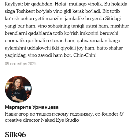
Kayfiyat: bir qadahdan. Holat: mutlaqo vinolik. Bu holatda
sizga Toshkent boʻylab vino gidi kerak boʻladi. Biz totib
koʻrish uchun yetti manzilni jamladik: bu yerda Sitidagi
yangi bar ham, vino sohasining taniqli ustasi ham, mashhur
brendlarni qadahlarda totib koʻrish imkonini beruvchi
enomatik qurilmali restoran ham, qahvaxonadan barga
aylanishni uddalovchi ikki qiyofali joy ham, hatto shahar
yaqinidagi vino zavodi ham bor. Chin-Chin!
09 сентября 2025
Маргарита Урманцева
Навигатор по ташкентскому гедонизму, co-founder &
creative director Naked Eye Studio
Silk96