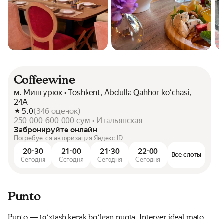
Coffeewine
м. Мингурюк • Toshkent, Abdulla Qahhor koʻchasi,
24A
5.0
(
346
оценок
)
250 000-600 000 сум • Итальянская
Забронируйте онлайн
Потребуется авторизация Яндекс ID
20:30
21:00
21:30
22:00
Все слоты
Сегодня
Сегодня
Сегодня
Сегодня
Punto
Punto — toʻxtash kerak boʻlgan nuqta. Interyer ideal mato