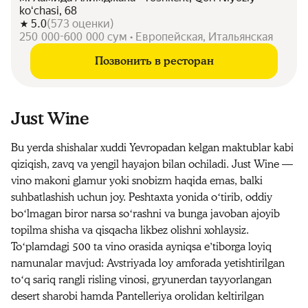
koʻchasi, 68
5.0
(
573
оценки
)
250 000-600 000 сум • Европейская, Итальянская
Позвонить в ресторан
Just Wine
Bu yerda shishalar xuddi Yevropadan kelgan maktublar kabi
qiziqish, zavq va yengil hayajon bilan ochiladi. Just Wine —
vino makoni glamur yoki snobizm haqida emas, balki
suhbatlashish uchun joy. Peshtaxta yonida oʻtirib, oddiy
boʻlmagan biror narsa soʻrashni va bunga javoban ajoyib
topilma shisha va qisqacha likbez olishni xohlaysiz.
Toʻplamdagi 500 ta vino orasida ayniqsa eʼtiborga loyiq
namunalar mavjud: Avstriyada loy amforada yetishtirilgan
toʻq sariq rangli risling vinosi, gryunerdan tayyorlangan
desert sharobi hamda Pantelleriya orolidan keltirilgan