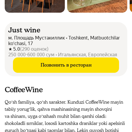
Just wine
м. Площадь Мустакиллик • Toshkent, Matbuotchilar
koʻchasi, 17
5.0
(
290
оценок
)
250 000-600 000 сум • Итальянская, Европейская
Позвонить в ресторан
CoffeeWine
Qoʻsh familiya, qoʻsh xarakter. Kunduzi CoffeeWine mayin
tabiiy yorugʻlik, qahva mashinasining mayin shovqini
va shinam, uyga oʻxshash muhit bilan qarshi oladi:
shokoladli sırniklar, lososli kartoshka draniklar yoki apelsinli
guruch boʻtqasi kabi taomlar bilan. Lekin quyosh botishi