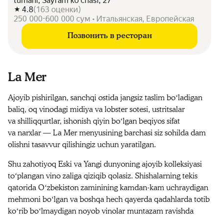
tumani, Sayram koʻchasi, 27
4.8
(
163
оценки
)
250 000-600 000 сум • Итальянская, Европейская
Позвонить в ресторан
La Mer
Ajoyib pishirilgan, sanchqi ostida jangsiz taslim boʻladigan
baliq, oq vinodagi midiya va lobster sotesi, ustritsalar
va shilliqqurtlar, ishonish qiyin boʻlgan beqiyos sifat
va narxlar — La Mer menyusining barchasi siz sohilda dam
olishni tasavvur qilishingiz uchun yaratilgan.
Shu zahotiyoq Eski va Yangi dunyoning ajoyib kolleksiyasi
toʻplangan vino zaliga qiziqib qolasiz. Shishalarning tekis
qatorida Oʻzbekiston zaminining kamdan-kam uchraydigan
mehmoni boʻlgan va boshqa hech qayerda qadahlarda totib
koʻrib boʻlmaydigan noyob vinolar muntazam ravishda