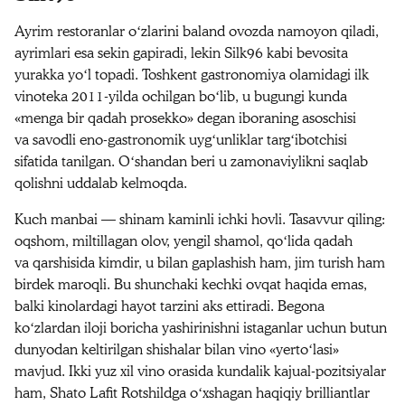
Ayrim restoranlar oʻzlarini baland ovozda namoyon qiladi,
ayrimlari esa sekin gapiradi, lekin Silk96 kabi bevosita
yurakka yoʻl topadi. Toshkent gastronomiya olamidagi ilk
vinoteka 2011-yilda ochilgan boʻlib, u bugungi kunda
«menga bir qadah prosekko» degan iboraning asoschisi
va savodli eno-gastronomik uygʻunliklar targʻibotchisi
sifatida tanilgan. Oʻshandan beri u zamonaviylikni saqlab
qolishni uddalab kelmoqda.
Kuch manbai — shinam kaminli ichki hovli. Tasavvur qiling:
oqshom, miltillagan olov, yengil shamol, qoʻlida qadah
va qarshisida kimdir, u bilan gaplashish ham, jim turish ham
birdek maroqli. Bu shunchaki kechki ovqat haqida emas,
balki kinolardagi hayot tarzini aks ettiradi. Begona
koʻzlardan iloji boricha yashirinishni istaganlar uchun butun
dunyodan keltirilgan shishalar bilan vino «yertoʻlasi»
mavjud. Ikki yuz xil vino orasida kundalik kajual-pozitsiyalar
ham, Shato Lafit Rotshildga oʻxshagan haqiqiy brilliantlar