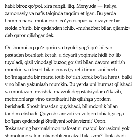
kabi: biroz qoʻpol, xira rangli, iliq. Menyuda — Italiya
zamonaviy va nafis talqinda taqdim etilgan. Bu yerda
hamma narsa mutanosib, goʻyo oshpaz va dizayner bir
stolda oʻtirib, bir qadahdan ichib, «muhabbat bilan qilamiz»
deb qaror qilishgandek.
Oqshomni oq qoʻziqorin va tryufel yogʻi qoʻshilgan
pastadan boshlash kerak, u deyarli yoqimsiz hidli boʻlib
tuyuladi, qizil vinodagi buzoq goʻshti bilan davom ettirish
mumkin va desert bilan emas (garchi tiramisuni hech
boʻlmaganda bir marta totib koʻrish kerak boʻlsa ham), balki
vino bilan yakunlash mumkin. Bu yerda uni hurmat qilishadi
va muntazam ravishda mavzuli degustatsiyalar oʻtkazib,
mehmonlarga vino estetikasini his qilishga yordam
berishadi. Shoshilmasdan quyishadi, bilimdonlik bilan
taqdim etishadi. Quyosh saxovati va vulqon tabiatiga ega
boʻlgan qadahdagi Sitsiliyani xohlaysizmi? Oson.
Toskananing baxmalsimon nafosatini maʼqul koʻrasizmi yoki
shimolning salqin olijanobligini afzal bilasizmi? Tanlashadi.