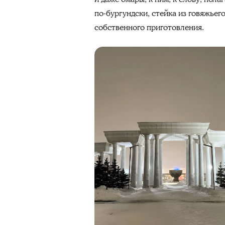
по-бургундски, стейка из говяжьег
собственного приготовления.