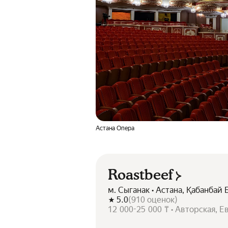
Астана Опера
Roastbeef
м. Сыганак • Астана, Қабанбай
5.0
(
910
оценок
)
12 000-25 000 ₸ • Авторская, 