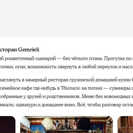
сторан Gemrieli
й романтичный сценарий — без чёткого плана. Прогулка по
улочки, огни, возможность свернуть в любой переулок и на
т заглянуть в камерный ресторан грузинской домашней кухни G
семейное кафе где-нибудь в Тбилиси: на полках — сувениры
собранные у друзей и родственников. Меню без новомодных
инкали, оджахури и домашнее вино. Всё, чтобы разговор оста