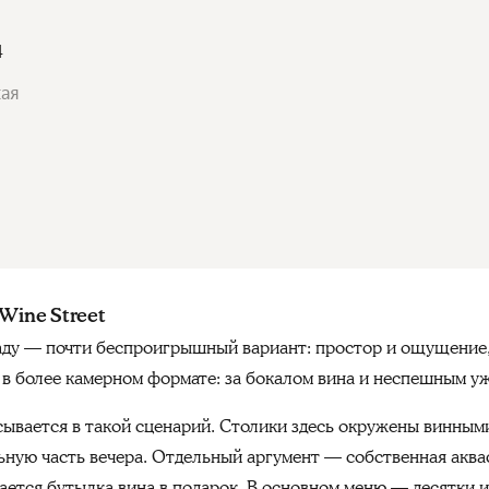
4
кая
Wine Street
аду — почти беспроигрышный вариант: простор и ощущение, ч
 в более камерном формате: за бокалом вина и неспешным у
исывается в такой сценарий. Столики здесь окружены винным
ьную часть вечера. Отдельный аргумент — собственная аквас
агается бутылка вина в подарок. В основном меню — десятки