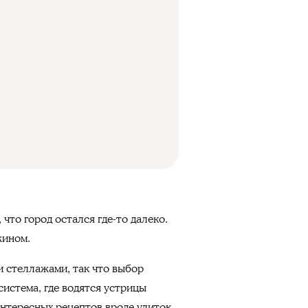
то город остался где-то далеко.
жином.
и стеллажами, так что выбор
истема, где водятся устрицы
 интересных рецептов вроде улиток