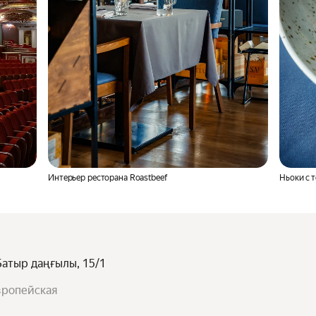
Интерьер ресторана Roastbeef
Ньоки с 
 Батыр даңғылы, 15/1
Европейская