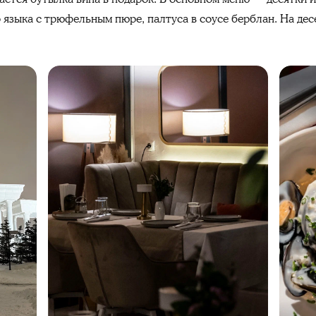
о языка с трюфельным пюре, палтуса в соусе берблан. На де