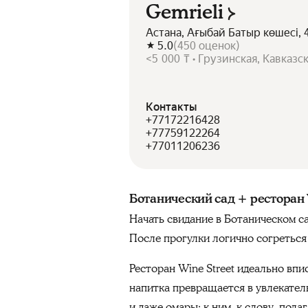
Gemrieli
Астана, Ағыбай Батыр көшесі, 
5.0
(
450
оценок
)
<5 000 ₸ • Грузинская, Кавказс
Контакты
+77172216428
+77759122264
+77011206236
Ботанический сад + ресторан 
Начать свидание в Ботаническом с
После прогулки логично согреться
Ресторан Wine Street идеально вп
напитка превращается в увлекател
и даже омары; к ним, к слову, пол