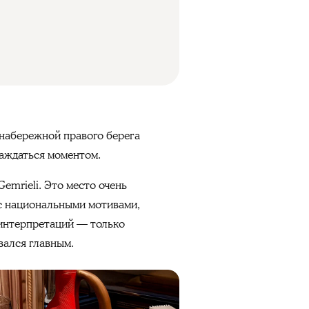
 набережной правого берега
слаждаться моментом.
emrieli. Это место очень
 с национальными мотивами,
 интерпретаций — только
вался главным.