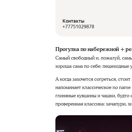
Контакты
+77751029878
Прогулка по набережной + ре
Самый свободный и, пожалуй, самы
хороша сама по себе: пешеходные 
А когда захочется согреться, стои
напоминает классическое no name 
глиняные кувшины и чашки, будто 
проверенная классика: хачапури, х