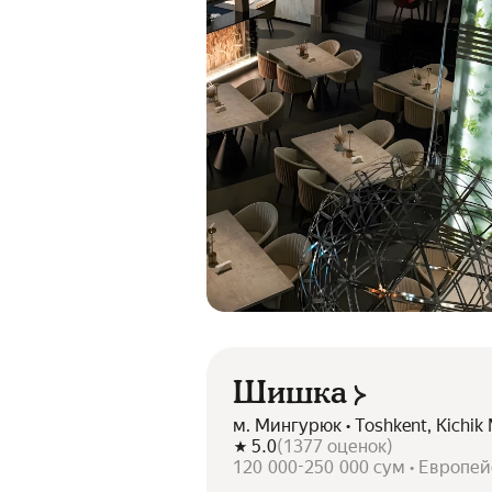
Шишка
м. Мингурюк • Toshkent, Kichik 
5.0
(
1377
оценок
)
120 000-250 000 сум • Европей