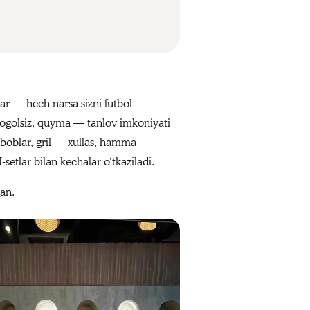
bar — hech narsa sizni futbol
alkogolsiz, quyma — tanlov imkoniyati
aboblar, gril — xullas, hamma
etlar bilan kechalar o‘tkaziladi.
gan.