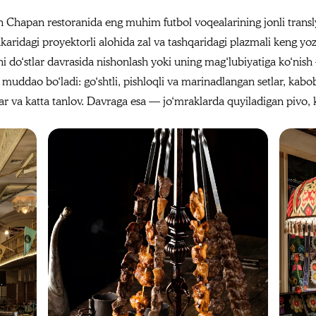
Chapan restoranida eng muhim futbol voqealarining jonli transly
ichkaridagi proyektorli alohida zal va tashqaridagi plazmali keng y
sini do‘stlar davrasida nishonlash yoki uning mag‘lubiyatiga ko‘ni
i muddao bo‘ladi: go‘shtli, pishloqli va marinadlangan setlar, k
lar va katta tanlov. Davraga esa — jo‘mraklarda quyiladigan pivo, k