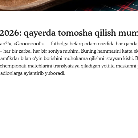
2026: qayerda tomosha qilish mu
psan?!», «Goooooool!» — futbolga befarq odam nazdida har qand
— har bir zarba, har bir soniya muhim. Buning hammasini katta ekr
hamfikrlar bilan o‘yin borishini muhokama qilishni istaysan kishi. 
chempionati matchlarini translyatsiya qiladigan yettita maskanni j
stadionlarga aylantirib yuboradi.