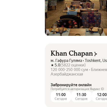
Khan Chapan
м. Гафура Гуляма • Toshkent, Ust
5.0
(
5822
оценки
)
120 000-250 000 сум • Ближнев
Азербайджанская
Забронируйте онлайн
Потребуется авторизация Яндекс ID
11:00
11:30
12:00
Сегодня
Сегодня
Сегодн