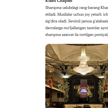
Khan Chapan
Sharqona uslubdagi rang‑barang Khan 
etiladi. Muxlislar uchun joy yetarli: 
sig‘dira oladi. Sevimli jamoa g‘alaba
davralarga mo‘ljallangan taomlar ayn
sharqona saxovat ila tortilgan porsiya