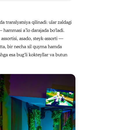
translyatsiya qilinadi: ular zaldagi
 — hammasi a’lo darajada bo‘ladi.
assortisi, asado, steyk‑assorti —
atta, bir necha xil quyma hamda
ishga esa bug‘li kokteyllar va butun