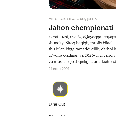
МЕСТА
КУДА СХОДИТЬ
Jahon chempionati 
«Uzat, uzat, uzat!», «Qayoqqa tepya
shunday. Biroq haqiqiy muxlis biladi 
shu bilan birga tamaddi qilib, darhol 
to‘ydira oladigan va 2026‑yilgi Jahon 
va muxlislik jo‘shqinligi ularni kichik 
01 июля 2026
Dine Out