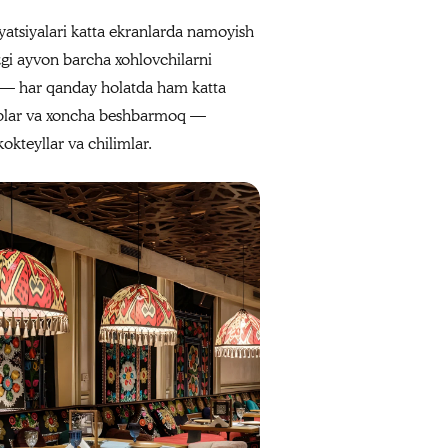
atsiyalari katta ekranlarda namoyish
ozgi ayvon barcha xohlovchilarni
sh — har qanday holatda ham katta
aboblar va xoncha beshbarmoq —
okteyllar va chilimlar.