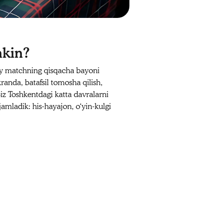
mkin?
ay matchning qisqacha bayoni
anda, batafsil tomosha qilish,
Biz Toshkentdagi katta davralarni
amladik: his‑hayajon, o‘yin‑kulgi