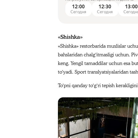
12:00
12:30
13:00
Сегодня
Сегодня
Сегодн
«Shishka»
«Shishka» restorbarida muxlislar uchun
bahslaridan chalg‘itmasligi uchun. Piv
keng. Yengil tamaddilar uchun esa but
to‘yadi. Sport translyatsiyalaridan ta
To‘pni qanday to‘g‘ri tepish kerakligin