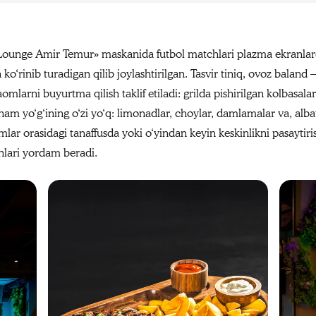
ounge Amir Temur» maskanida futbol matchlari plazma ekranlarda 
‘rinib turadigan qilib joylashtirilgan. Tasvir tiniq, ovoz baland
arni buyurtma qilish taklif etiladi: grilda pishirilgan kolbasalar 
am yo‘g‘ining o‘zi yo‘q: limonadlar, choylar, damlamalar va, alb
ymlar orasidagi tanaffusda yoki o‘yindan keyin keskinlikni pasaytir
yinlari yordam beradi.