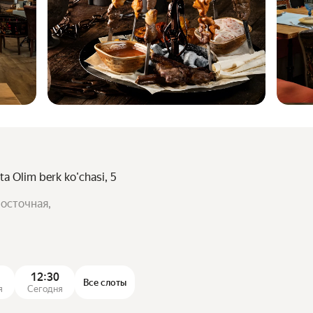
a Olim berk ko'chasi, 5
осточная,
12:30
Все слоты
я
Сегодня