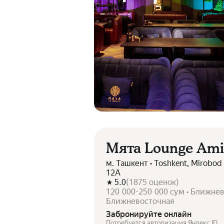
Мята Lounge Ami
м. Ташкент • Toshkent, Mirobod 
12А
5.0
(
1875
оценок
)
120 000-250 000 сум • Ближнев
Ближневосточная
Забронируйте онлайн
Потребуется авторизация Яндекс ID