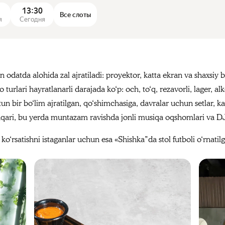
13:30
Все слоты
я
Сегодня
 odatda alohida zal ajratiladi: proyektor, katta ekran va shaxsiy 
o turlari hayratlanarli darajada ko‘p: och, to‘q, rezavorli, lager, 
un bir bo‘lim ajratilgan, qo‘shimchasiga, davralar uchun setlar, k
shqari, bu yerda muntazam ravishda jonli musiqa oqshomlari va DJ‑s
i ko‘rsatishni istaganlar uchun esa «Shishka”da stol futboli o‘rnatil