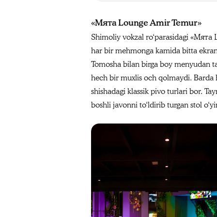
«Мята Lounge Amir Temur»
Shimoliy vokzal ro‘parasidagi «Мята L
har bir mehmonga kamida bitta ekran ko
Tomosha bilan birga boy menyudan taoml
hech bir muxlis och qolmaydi. Barda h
shishadagi klassik pivo turlari bor. Ta
boshli javonni to‘ldirib turgan stol o‘