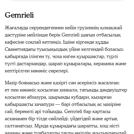
Gemrieli
Жағалауда серуендегеннен кейін грузиннің қонақжай
дәстүріне мейлінше берік Gemrieli шағын отбасылық
кафесіне соқпай кетпеңіз. Ішіне кіргенде құдды
Сванетиядағы туысыңыздың үйіне келгендей боласыз:
қабырғада ілінген ту, чоха киген қуыршақтар, түрлі
түсті дастархандар, шарап құмыралары, керамика және
кептірілген көкөніс сөрелері.
Мәзір боямасыз және қазіргі сән әсерінсіз жасалған:
ет пен көкөніс қосылған хинкали, татымды дәмдеуіштер
қосылған абхазура, шырынды кубдари, қызарған
қабыршақты хачапури — бәрі отбасылық ас мәзіріне
сай, берекелі әрі тойымды. Gemrieli бар картасы
асханамен бір тілде сөйлейді: үйдегідей және артық
салтанатсыз. Мұнда құмырадағы шарапты, хош иісті
чачаны және тұнбаларды таулы өңірдің ауылындағыдай