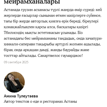
мейрамханалары
Астанада грузин асханасы түрлі жанрда өмір сүреді: кей
жерлерде ғасырлар сынынан өткен мәзірлерге сүйенсе,
тағы бір жерде авторлық қиялға ерік береді, біреулері
қонақжайлықпен қарсы алса, басқалары қазіргі
Тбилисидің мықты эстетикасын ұсынады. Біз
астанадағы бес мейрамхананы таңдадық, онда хачапури-
хинкали-саперави тақырыбы әртүрлі жолмен ашылады,
бірақ онда әрқашан дәмді, жанды баурайды және
тосттар айтылады. Сакартвелос гаумарджос!
09 сентября 2025
Амина Тулеутаева
Автор текстов о еде и ресторанах Астаны