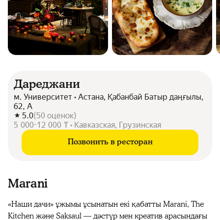
Дареджани
м. Университет • Астана, Қабанбай Батыр даңғылы,
62, А
5.0
(
50
оценок
)
5 000-12 000 ₸ • Кавказская, Грузинская
Позвонить в ресторан
Marani
«Наши дачи» ұжымы ұсынатын екі қабатты Marani, The
Kitchen және Saksaul — дәстүр мен креатив арасындағы