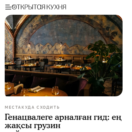
МЕСТА
КУДА СХОДИТЬ
Генацвалеге арналған гид: ең
жақсы грузин