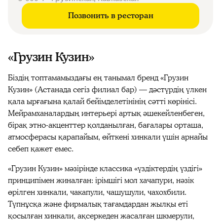
Позвонить в ресторан
«Грузин Кузин»
Біздің топтамамыздағы ең танымал бренд «Грузин
Кузин» (Астанада сегіз филиал бар) — дәстүрдің үлкен
қала ырғағына қалай бейімделетінінің сәтті көрінісі.
Мейрамханалардың интерьері артық әшекейленбеген,
бірақ этно-акценттер қолданылған, бағалары орташа,
атмосферасы қарапайым, өйткені хинкали үшін арнайы
себеп қажет емес.
«Грузин Кузин» мәзірінде классика «үздіктердің үздігі»
принципімен жиналған: ірімшігі мол хачапури, нәзік
өрілген хинкали, чакапули, чашушули, чахохбили.
Түпнұсқа және фирмалық тағамдардан жылқы еті
қосылған хинкали, ақсеркеден жасалған шкмерули,