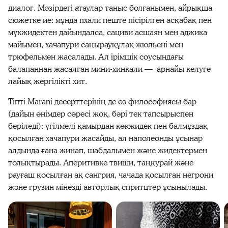
диалог. Мәзірдегі атаулар таныс болғанымен, айрықша
сюжетке ие: мұнда пхали пеште пісірілген асқабақ пен
мүкжидектен дайындалса, сациви асшаян мен аджика
майымен, хачапури саңырауқұлақ жюльені мен
трюфельмен жасалады. Ал ірімшік соусындағы
балапаннан жасалған мини-хинкали — арнайы келуге
лайық жергілікті хит.
Тіпті Marani десерттерінің де өз философиясы бар
(дайын өнімдер сөресі жоқ, бәрі тек тапсырыспен
беріледі): үгілмелі қамырдан көкжидек пен балмұздақ
қосылған хачапури жасайды, ал наполеонды ұсынар
алдында ғана жинап, шабдалымен және жидектермен
толықтырады. Аперитивке твиши, таңқурай және
рауғаш қосылған ақ сангрия, чачада қосылған негрони
және грузин мінезді авторлық спритцтер ұсынылады.