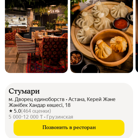
Стумари
м. Дворец единоборств • Астана, Керей Және
Жәнібек Хандар көшесі, 18
5.0
(
464
оценки
)
5 000-12 000 ₸ • Грузинская
Позвонить в ресторан