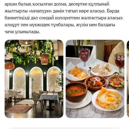
арқан балық қосылған долма, десертке құлпынай
жылтырлы «хачапури» дәмін татып көре аласыз. Барда
банкетіңізді дәл сондай колоритпен жалғастыра аласыз:
алмұрт пен мүкжидек тұнбалары, жүзім мен балдағы
чача ұсынылады.