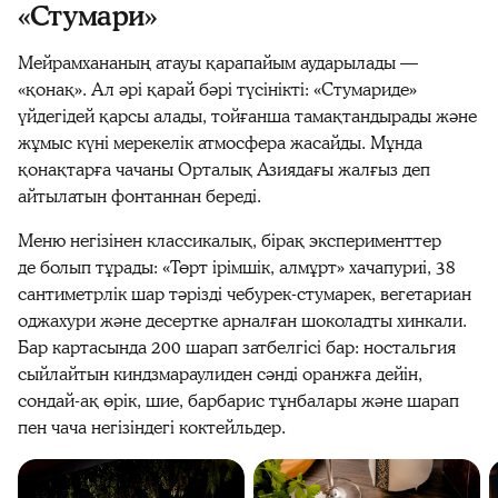
«Стумари»
Мейрамхананың атауы қарапайым аударылады —
«қонақ». Ал әрі қарай бәрі түсінікті: «Стумариде»
үйдегідей қарсы алады, тойғанша тамақтандырады және
жұмыс күні мерекелік атмосфера жасайды. Мұнда
қонақтарға чачаны Орталық Азиядағы жалғыз деп
айтылатын фонтаннан береді.
Меню негізінен классикалық, бірақ эксперименттер
де болып тұрады: «Төрт ірімшік, алмұрт» хачапуриі, 38
сантиметрлік шар тәрізді чебурек-стумарек, вегетариан
оджахури және десертке арналған шоколадты хинкали.
Бар картасында 200 шарап затбелгісі бар: ностальгия
сыйлайтын киндзмараулиден сәнді оранжға дейін,
сондай-ақ өрік, шие, барбарис тұнбалары және шарап
пен чача негізіндегі коктейльдер.