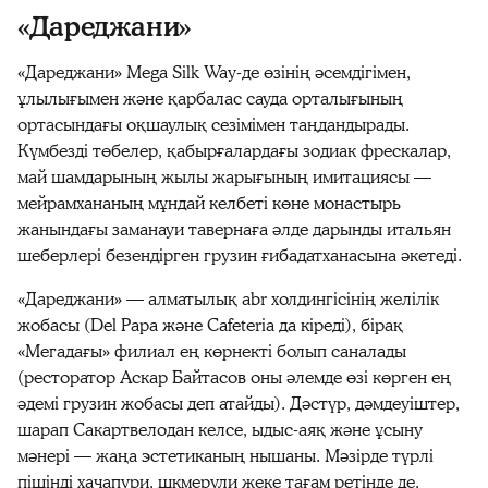
«Дареджани»
«Дареджани» Mega Silk Way-де өзінің әсемдігімен,
ұлылығымен және қарбалас сауда орталығының
ортасындағы оқшаулық сезімімен таңдандырады.
Күмбезді төбелер, қабырғалардағы зодиак фрескалар,
май шамдарының жылы жарығының имитациясы —
мейрамхананың мұндай келбеті көне монастырь
жанындағы заманауи тавернаға әлде дарынды итальян
шеберлері безендірген грузин ғибадатханасына әкетеді.
«Дареджани» — алматылық abr холдингісінің желілік
жобасы (Del Papa және Cafeteria да кіреді), бірақ
«Мегадағы» филиал ең көрнекті болып саналады
(ресторатор Аскар Байтасов оны әлемде өзі көрген ең
әдемі грузин жобасы деп атайды). Дәстүр, дәмдеуіштер,
шарап Сакартвелодан келсе, ыдыс-аяқ және ұсыну
мәнері — жаңа эстетиканың нышаны. Мәзірде түрлі
пішінді хачапури, шкмерули жеке тағам ретінде де,