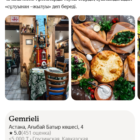
«сұлуынан –жылуы» деп береді.
Gemrieli
Астана, Ағыбай Батыр көшесі, 4
5.0
(
451
оценка
)
<5 000 ₸ • Грузинская, Кавказская