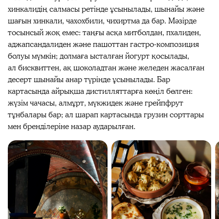
хинкалидің салмасы ретінде ұсынылады, шынайы және
шағын хинкали, чахохбили, чихиртма да бар. Мәзірде
тосынсый жоқ емес: таңғы асқа митболдан, пхалиден,
аджапсандалиден және пашоттан гастро-композиция
болуы мүмкін; долмаға ысталған йогурт қосылады,
ал бисквиттен, ақ шоколадтан және желеден жасалған
десерт шынайы анар түрінде ұсынылады. Бар
картасында айрықша дистилляттарға көңіл бөлген:
жүзім чачасы, алмұрт, мүкжидек және грейпфрут
тұнбалары бар; ал шарап картасында грузин сорттары
мен бренділеріне назар аударылған.