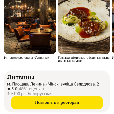
Интерьер ресторана «Литвины»
Говяжьи щёки с картофельным пюре
И
и мясным соусом
Литвины
м. Площадь Ленина • Мінск, вуліца Свярдлова, 2
5.0
(
4861
оценка
)
40-100 р. • Белорусская
Позвонить в ресторан