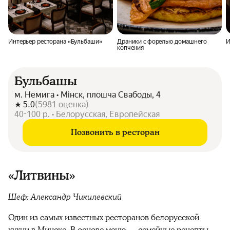
Интерьер ресторана «Бульбаши»
Драники с форелью домашнего
И
копчения
Бульбашы
м. Немига • Мінск, плошча Свабоды, 4
5.0
(
5981
оценка
)
40-100 р. • Белорусская, Европейская
Позвонить в ресторан
«Литвины»
Шеф: Александр Чикилевский
Один из самых известных ресторанов белорусской