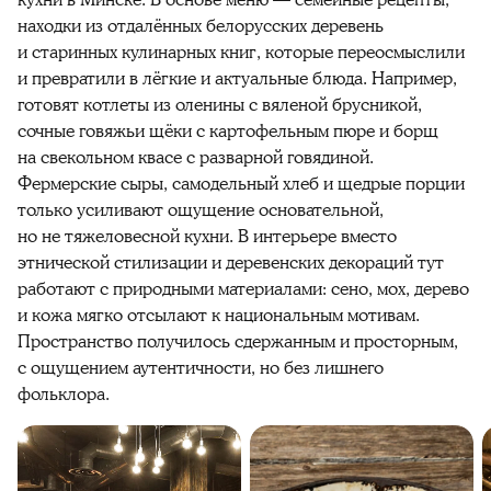
кухни в Минске. В основе меню — семейные рецепты,
находки из отдалённых белорусских деревень
и старинных кулинарных книг, которые переосмыслили
и превратили в лёгкие и актуальные блюда. Например,
готовят котлеты из оленины с вяленой брусникой,
сочные говяжьи щёки с картофельным пюре и борщ
на свекольном квасе с разварной говядиной.
Фермерские сыры, самодельный хлеб и щедрые порции
только усиливают ощущение основательной,
но не тяжеловесной кухни. В интерьере вместо
этнической стилизации и деревенских декораций тут
работают с природными материалами: сено, мох, дерево
и кожа мягко отсылают к национальным мотивам.
Пространство получилось сдержанным и просторным,
с ощущением аутентичности, но без лишнего
фольклора.