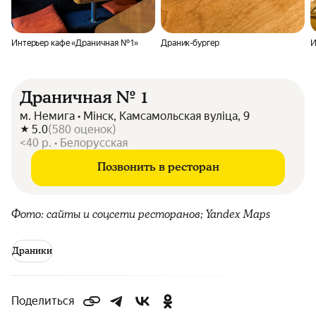
Интерьер кафе «Драничная № 1»
Драник-бургер
И
Драничная № 1
м. Немига • Мінск, Камсамольская вуліца, 9
5.0
(
580
оценок
)
<40 р. • Белорусская
Позвонить в ресторан
Фото: сайты и соцсети ресторанов; Yandex Maps
Драники
Поделиться