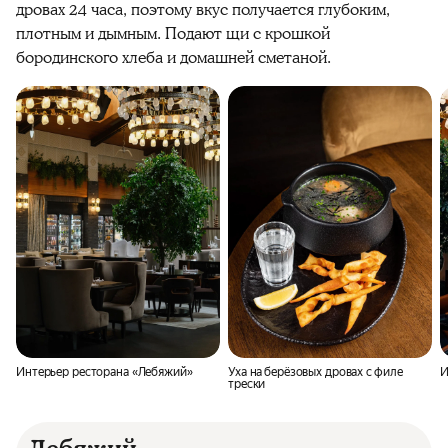
дровах 24 часа, поэтому вкус получается глубоким,
плотным и дымным. Подают щи с крошкой
бородинского хлеба и домашней сметаной.
Интерьер ресторана «Лебяжий»
Уха на берёзовых дровах с филе
И
трески