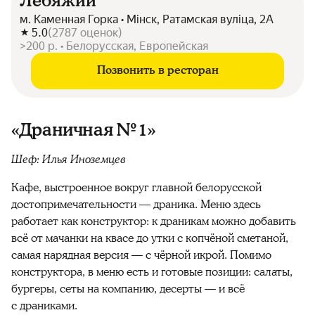
Лебяжий
м. Каменная Горка • Мінск, Ратамская вуліца, 2А
5.0
(
2787
оценок
)
>200 р. • Белорусская, Европейская
Позвонить в ресторан
«Драничная № 1»
Шеф: Илья Иноземцев
Кафе, выстроенное вокруг главной белорусской
достопримечательности — драника. Меню здесь
работает как конструктор: к драникам можно добавить
всё от мачанки на квасе до утки с копчёной сметаной,
самая нарядная версия — с чёрной икрой. Помимо
конструктора, в меню есть и готовые позиции: салаты,
бургеры, сеты на компанию, десерты — и всё
с драниками.