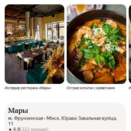
Интерьер ресторана «Мары»
Острые копытки с креветками
И
Мары
м. Фрунзенская • Мінск, Юрава-Завальная вуліца,
11
4.9
(
222
оценки
)