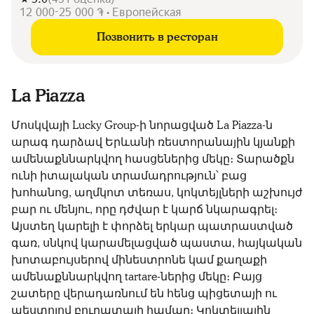
12 000-25 000 ֏ • Европейская
Позвонить в ресторан
La Piazza
Մոսկվայի Lucky Group-ի նորացված La Piazza-ն
արագ դարձավ Երևանի ռեստորանային կյանքի
ամենաքննարկվող հասցեներից մեկը։ Տարածքն
ունի իտալական տրամադրություն՝ բաց
խոհանոց, աղմկոտ տեռաս, կոկտեյլների աշխույժ
բար ու մենյու, որը դժվար է կարճ նկարագրել։
Այստեղ կարելի է փորձել երկար պատրաստված
գառ, սնկով կարամելացված պաստա, հայկական
խոտաբույսերով մինեստրոնե կամ քաղաքի
ամենաքննարկվող tartare-ներից մեկը։ Բայց
շատերը վերադառնում են հենց պիցետայի ու
պեստոյով բուրատայի համար։ Կոկտեյլային