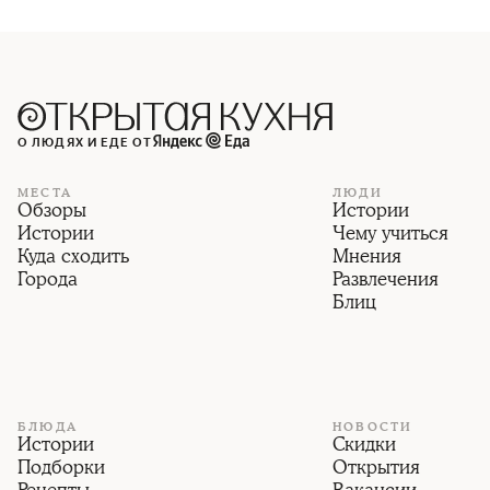
О ЛЮДЯХ И ЕДЕ ОТ
МЕСТА
ЛЮДИ
Обзоры
Истории
Истории
Чему учиться
Куда сходить
Мнения
Города
Развлечения
Блиц
БЛЮДА
НОВОСТИ
Истории
Скидки
Подборки
Открытия