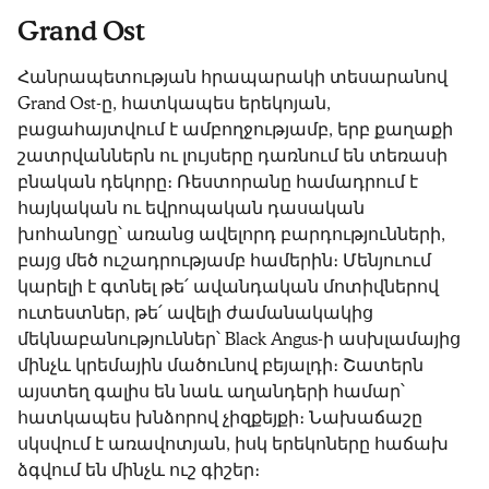
Grand Ost
Հանրապետության հրապարակի տեսարանով
Grand Ost-ը, հատկապես երեկոյան,
բացահայտվում է ամբողջությամբ, երբ քաղաքի
շատրվաններն ու լույսերը դառնում են տեռասի
բնական դեկորը։ Ռեստորանը համադրում է
հայկական ու եվրոպական դասական
խոհանոցը՝ առանց ավելորդ բարդությունների,
բայց մեծ ուշադրությամբ համերին։ Մենյուում
կարելի է գտնել թե՛ ավանդական մոտիվներով
ուտեստներ, թե՛ ավելի ժամանակակից
մեկնաբանություններ՝ Black Angus-ի ասխլամայից
մինչև կրեմային մածունով բեյալդի։ Շատերն
այստեղ գալիս են նաև աղանդերի համար՝
հատկապես խնձորով չիզքեյքի։ Նախաճաշը
սկսվում է առավոտյան, իսկ երեկոները հաճախ
ձգվում են մինչև ուշ գիշեր։