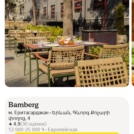
Bamberg
м. Еритасардакан • Երևան, Գևորգ Քոչարի
փողոց, 4
4.9
(
30
оценок
)
12 000-25 000 ֏ • Европейская