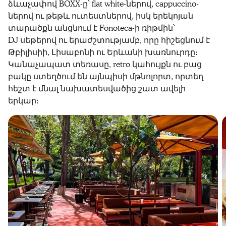
ձևաչափով BOXX-ը՝ flat white-ներով, cappuccino-
ներով ու թեթև ուտեստներով, իսկ երեկոյան
տարածքն անցնում է Fonoteca-ի ռիթմին՝
DJ սեթերով ու երաժշտությամբ, որը հիշեցնում է
Թբիլիսիի, Լիսաբոնի ու Երևանի խառնուրդը։
Կանաչապատ տեռասը, retro կահույքն ու բաց
բակը ստեղծում են այնպիսի մթնոլորտ, որտեղ
հեշտ է մնալ նախատեսվածից շատ ավելի
երկար։