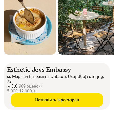
Esthetic Joys Embassy
м. Маршал Баграмян • Երևան, Սարմենի փողոց,
72
5.0
(
989
оценок
)
5 000-12 000 ֏
Позвонить в ресторан