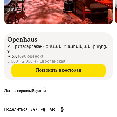
Openhaus
м. Еритасардакан • Երևան, Իսահակյան փողոց,
9
5.0
(
690
оценок
)
5 000-12 000 ֏ • Европейская
Позвонить в ресторан
Летние веранды
Веранда
Поделиться