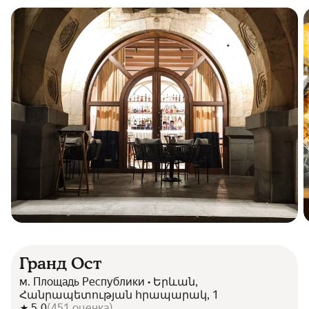
Гранд Ост
м. Площадь Республики • Երևան,
Հանրապետության հրապարակ, 1
5.0
(
451
оценка
)