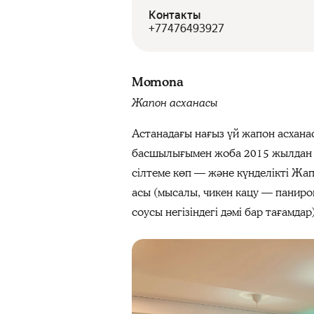
Контакты
+77476493927
Momona
Жапон асханасы
Астанадағы нағыз үй жапон асхан
басшылығымен жоба 2015 жылдан бер
сілтеме көп — және күнделікті Жап
асы (мысалы, чикен кацу — паниро
соусы негізіндегі дәмі бар тағамд