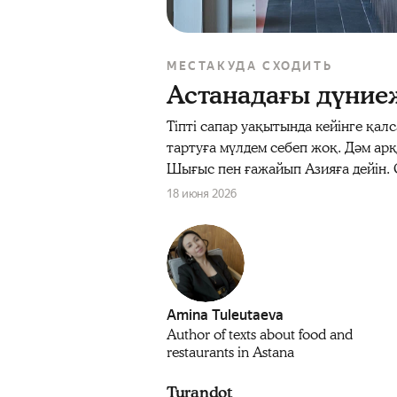
МЕСТА
КУДА СХОДИТЬ
Астанадағы дүниеж
Тіпті сапар уақытында кейінге қа
тартуға мүлдем себеп жоқ. Дәм ар
Шығыс пен ғажайып Азияға дейін. 
18 июня 2026
Amina Tuleutaeva
Author of texts about food and
restaurants in Astana
Turandot