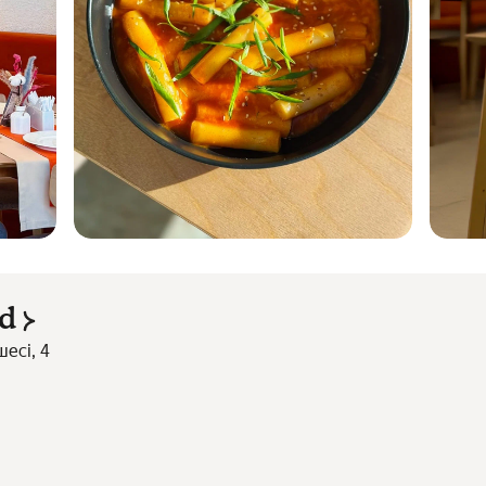
d
шесі, 4