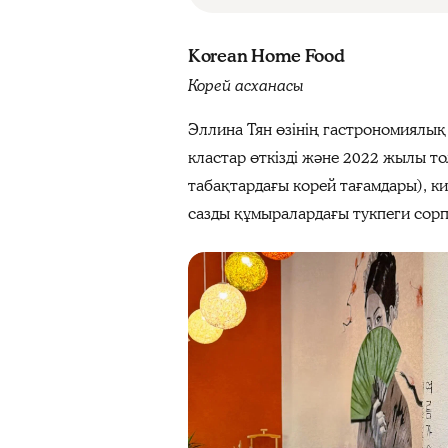
Korean Home Food
Корей асханасы
Эллина Тян өзінің гастрономиялық 
кластар өткізді және 2022 жылы т
табақтардағы корей тағамдары), к
сазды құмыралардағы тукпеги сорп