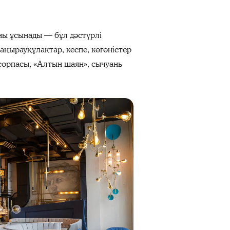
оны ұсынады — бұл дәстүрлі
саңырауқұлақтар, кеспе, көгөністер
 сорпасы, «Алтын шаян», сычуань