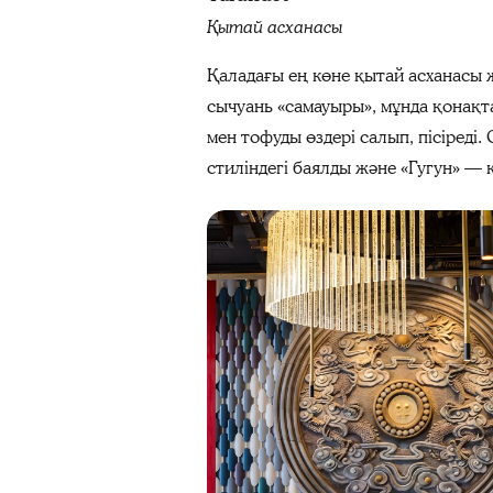
Қытай асханасы
Қаладағы ең көне қытай асханасы ж
сычуань «самауыры», мұнда қонақта
мен тофуды өздері салып, пісіреді
стиліндегі баялды және «Гугун» — 