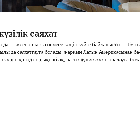
үзілік саяхат
лса да — жоспарларға немесе көңіл-күйге байланысты — бұл
қылы да саяхаттауға болады: жарқын Латын Америкасынан бас
Сіз үшін қаладан шықпай-ақ, нағыз дүние жүзін аралауға бо