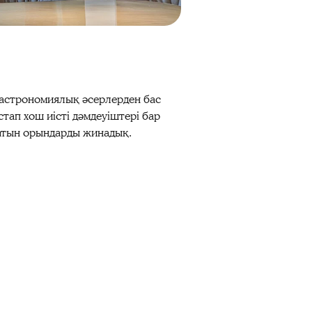
 гастрономиялық әсерлерден бас
тап хош иісті дәмдеуіштері бар
латын орындарды жинадық.