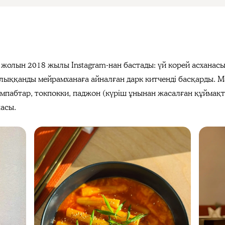
жолын 2018 жылы Instagram-нан бастады: үй корей асханасы
олыққанды мейрамханаға айналған дарк китченді басқарды. М
импабтар, токпокки, паджон (күріш ұнынан жасалған құймақт
асы.