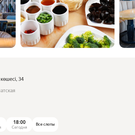
 көшесі, 34
иатская
18:00
Все слоты
я
Сегодня