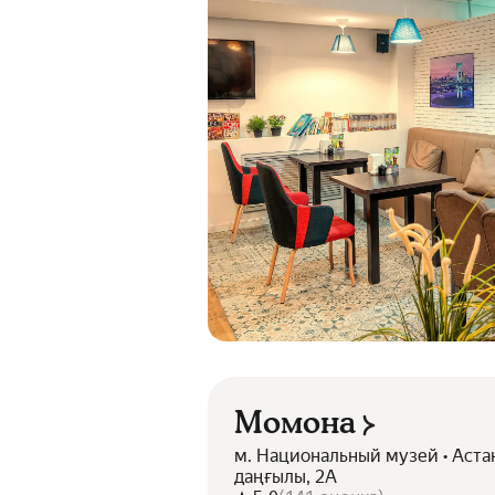
Момона
м. Национальный музей • Аст
даңғылы, 2А