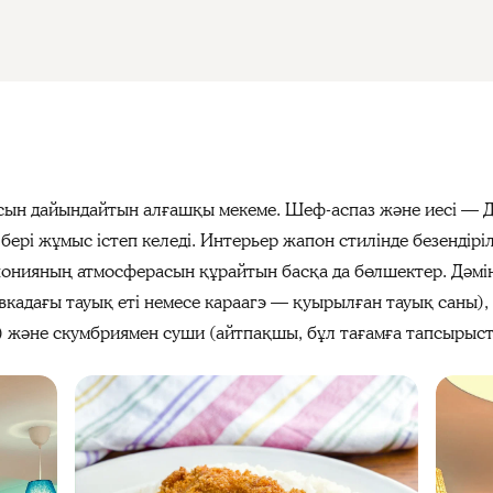
асын дайындайтын алғашқы мекеме. Шеф-аспаз және иесі — 
і жұмыс істеп келеді. Интерьер жапон стилінде безендірілг
онияның атмосферасын құрайтын басқа да бөлшектер. Дәмін т
вкадағы тауық еті немесе караагэ — қуырылған тауық саны),
ар) және скумбриямен суши (айтпақшы, бұл тағамға тапсырыс