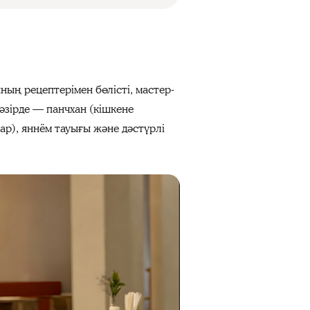
ның рецептерімен бөлісті, мастер-
әзірде — панчхан (кішкене
ар), яннём тауығы және дәстүрлі