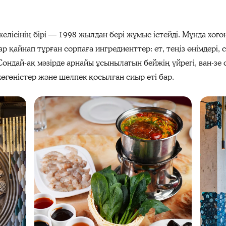
елісінің бірі — 1998 жылдан бері жұмыс істейді. Мұнда хог
р қайнап тұрған сорпаға ингредиенттер: ет, теңіз өнімдері, 
. Сондай-ақ мәзірде арнайы ұсынылатын бейжің үйрегі, ван-зе
көгөністер және шелпек қосылған сиыр еті бар.