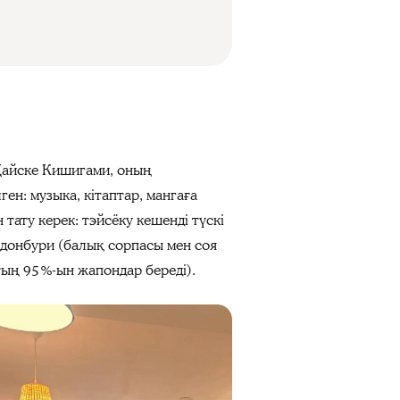
Дайске Кишигами, оның
ен: музыка, кітаптар, мангаға
ату керек: тэйсёку кешенді түскі
 донбури (балық сорпасы мен соя
тың 95 %-ын жапондар береді).