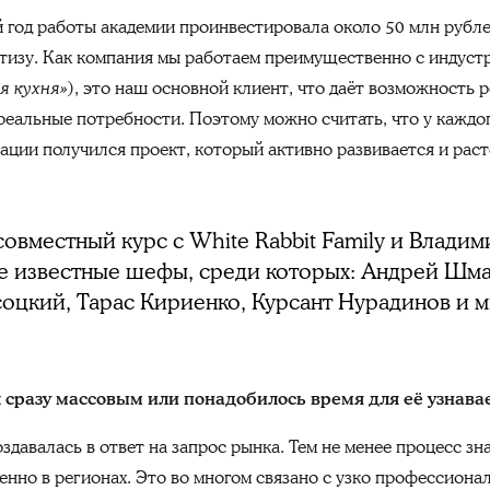
год работы академии проинвестировала около 50 млн рублей
тизу. Как компания мы работаем преимущественно с индуст
 кухня»
), это наш основной клиент, что даёт возможность 
реальные потребности. Поэтому можно считать, что у каждог
ации получился проект, который активно развивается и раст
совместный курс с White Rabbit Family и Влад
е известные шефы, среди которых: Андрей Шма
соцкий, Тарас Кириенко, Курсант Нурадинов и м
 сразу массовым или понадобилось время для её узнава
здавалась в ответ на запрос рынка. Тем не менее процесс зн
нно в регионах. Это во многом связано с узко профессиона