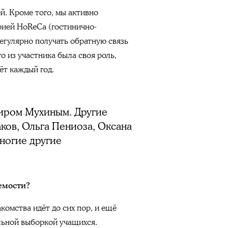
. Кроме того, мы активно
рией HoReCa (гостинично-
регулярно получать обратную связь
о из участника была своя роль,
ёт каждый год.
имиром Мухиным. Другие
ков, Ольга Пениоза, Оксана
ногие другие
емости?
акомства идёт до сих пор, и ещё
льной выборкой учащихся.