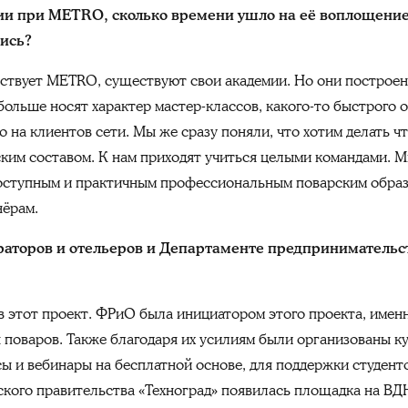
ии при METRO, сколько времени ушло на её воплощение
лись?
утствует METRO, существуют свои академии. Но они построен
больше носят характер мастер-классов, какого-то быстрого 
о на клиентов сети. Мы же сразу поняли, что хотим делать ч
ким составом. К нам приходят учиться целыми командами. Мы
доступным и практичным профессиональным поварским обра
нёрам.
раторов и отельеров и Департаменте предпринимательс
в этот проект. ФРиО была инициатором этого проекта, именн
 поваров. Также благодаря их усилиям были организованы ку
ы и вебинары на бесплатной основе, для поддержки студент
ского правительства «Техноград» появилась площадка на ВД