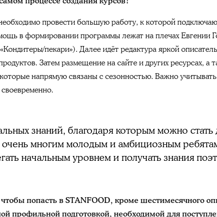
самом процессе создания курсов?
 необходимо провести большую работу, к которой подключа
мощь в формировании программы лежат на плечах Евгении Г
«Кондитеры/пекари»). Далее идёт редактура яркой описатель
продуктов. Затем размещение на сайте и других ресурсах, а 
е, которые напрямую связаны с сезонностью. Важно учитыват
 своевременно.
льных знаний, благодаря которым можно стать
т очень многим молодым и амбициозным ребята
гать начальным уровнем и получать знания поэ
 чтобы попасть в STANFOOD, кроме шестимесячного оп
ой профильной подготовкой, необходимой для поступл