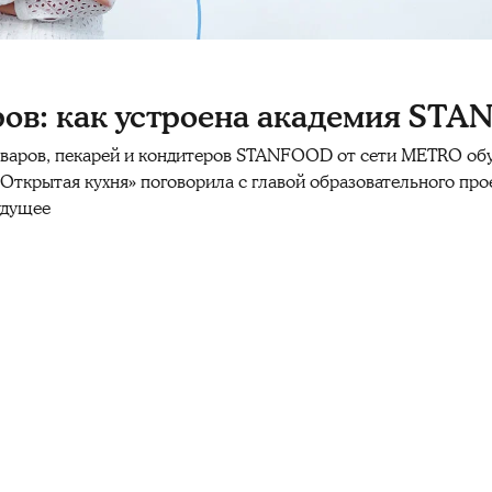
ров: как устроена академия ST
поваров, пекарей и кондитеров STANFOOD от сети METRO обу
 «Открытая кухня» поговорила с главой образовательного п
удущее