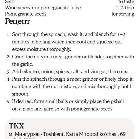
Salt
to taste
Wine vinegar or pomegranate juice
1–2 tbsp
Pomegranate seeds
for serving
Рецепт
Sort through the spinach, wash it, and blanch for 1–2
minutes in boiling water, then cool and squeeze out
excess moisture thoroughly.
Grind the nuts in a meat grinder or blender together with
the garlic.
Add cilantro, onion, spices, salt, and vinegar, then mix.
Pass the spinach through a meat grinder or finely chop it,
combine with the nut mixture, and mix thoroughly until
smooth.
If desired, form small balls or simply place the pkhali
on a plate and garnish with pomegranate seeds.
ТКХ
м. Мингурюк • Toshkent, Katta Mirobod koʻchasi, 69