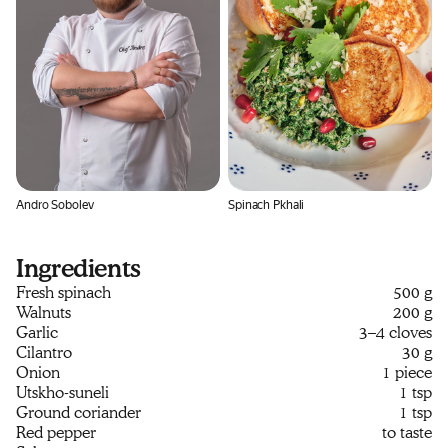
Andro Sobolev
Spinach Pkhali
Ingredients
Fresh spinach
500 g
Walnuts
200 g
Garlic
3–4 cloves
Cilantro
30 g
Onion
1 piece
Utskho-suneli
1 tsp
Ground coriander
1 tsp
Red pepper
to taste