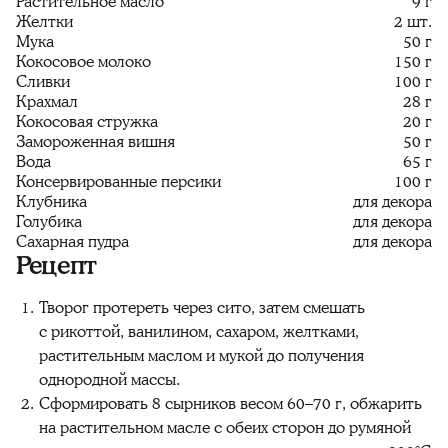
Растительное масло
9 г
Желтки
2 шт.
Мука
50 г
Кокосовое молоко
150 г
Сливки
100 г
Крахмал
28 г
Кокосовая стружка
20 г
Замороженная вишня
50 г
Вода
65 г
Консервированные персики
100 г
Клубника
для декора
Голубика
для декора
Сахарная пудра
для декора
Рецепт
Творог протереть через сито, затем смешать
с рикоттой, ванилином, сахаром, желтками,
растительным маслом и мукой до получения
однородной массы.
Сформировать 8 сырников весом 60–70 г, обжарить
на растительном масле с обеих сторон до румяной