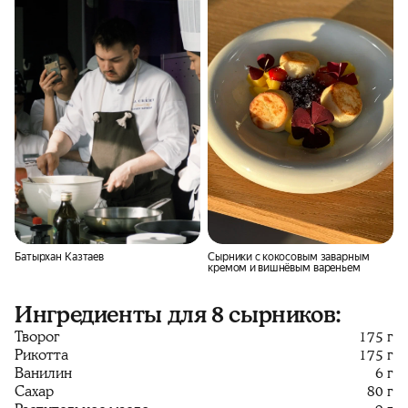
Батырхан Казтаев
Сырники с кокосовым заварным
кремом и вишнёвым вареньем
Ингредиенты для 8 сырников:
Творог
175 г
Рикотта
175 г
Ванилин
6 г
Сахар
80 г