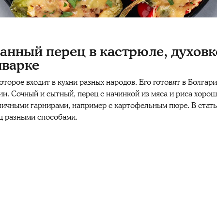
нный перец в кастрюле, духовк
иварке
орое входит в кухни разных народов. Его готовят в Болгари
ии. Сочный и сытный, перец с начинкой из мяса и риса хоро
зличными гарнирами, например с картофельным пюре. В стать
ц разными способами.