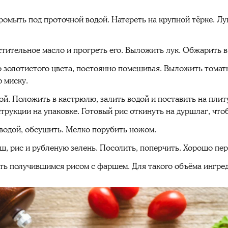
омыть под проточной водой. Натереть на крупной тёрке. Лу
стительное масло и прогреть его. Выложить лук. Обжарить в
 золотистого цвета, постоянно помешивая. Выложить томат
 миску.
й. Положить в кастрюлю, залить водой и поставить на плит
трукции на упаковке. Готовый рис откинуть на дуршлаг, чт
водой, обсушить. Мелко порубить ножом.
ш, рис и рубленую зелень. Посолить, поперчить. Хорошо пе
ть получившимся рисом с фаршем. Для такого объёма ингре