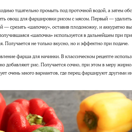
ходимо тщательно промыть под проточной водой, а затем о
вить овощ для фаршировки рисом с мясом. Первый — удалит
й — срезать «шапочку», оставив плодоножку, и аккуратно вы
получившаяся «шапочка» используется в дальнейшем при при
. Получается не только вкусно, но и эффектно при подаче.
вление фарша для начинки. В классическом рецепте использ
нно добавляют рис. Получается сочно, при этом в меру жирн
вует очень много вариантов, где перец фаршируют другими и