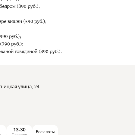
бедром (890 руб.);
ре вишни (590 руб.);
990 руб.);
790 руб.);
ваной говядиной (890 руб.).
тницкая улица, 24
13:30
Все слоты
я
Сегодня