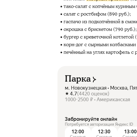
тако-салат с копчёным куриным 
салат с ростбифом (890 руб.);
гаспачо из подкопчённой в смоке
окрошка с брискетом (790 руб.);
бургер с креветочной котлетой (
корн-дог с сырными колбасками (
печённый на углях картофель с р
Парка
м. Новокузнецкая • Москва, Пя
4.7
(
4420
оценок
)
1000-2500 ₽ • Американская
Забронируйте онлайн
Потребуется авторизация Яндекс ID
12:00
12:30
13:00
Сегодня
Сегодня
Сегодн