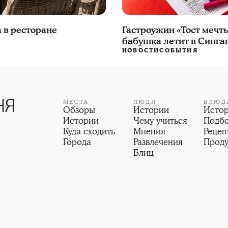
 в ресторане
Гастроужин «Тост мечты
бабушка летит в Синга
НОВОСТИ
СОБЫТИЯ
МЕСТА
ЛЮДИ
БЛЮД
Обзоры
Истории
Исто
Истории
Чему учиться
Подб
Куда сходить
Мнения
Рецеп
Города
Развлечения
Прод
Блиц