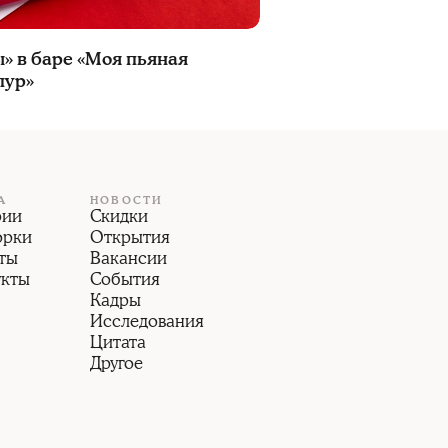
» в баре «Моя пьяная
пур»
А
НОВОСТИ
рии
Скидки
орки
Открытия
ты
Вакансии
укты
События
Кадры
Исследования
Цитата
Другое