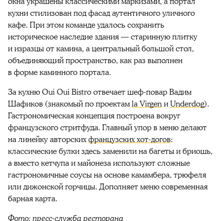
окна украшены классическими маркизами, а портал
кухни стилизован под фасад аутентичного уличного
кафе. При этом команде удалось сохранить
историческое наследие здания — старинную плитку
и изразцы от камина, а центральный большой стол,
объединяющий пространство, как раз выполнен
в форме каминного портала.
За кухню Oui Oui Bistro отвечает шеф-повар Вадим
Шафиков (знакомый по проектам
la Virgen
и
Underdog
).
Гастрономическая концепция построена вокруг
французского стритфуда. Главный упор в меню делают
на линейку авторских
французских хот-догов
:
классические булки здесь заменили на багеты и бриошь,
а вместо кетчупа и майонеза используют сложные
гастрономичные соусы на основе камамбера, трюфеля
или дижонской горчицы. Дополняет меню современная
барная карта.
Фото: пресс-служба ресторана